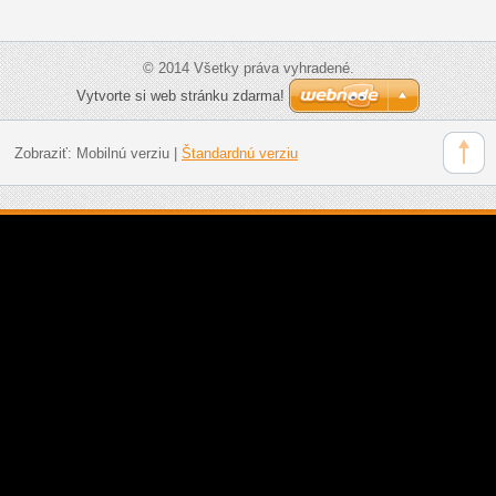
© 2014 Všetky práva vyhradené.
Vytvorte si web stránku zdarma!
Zobraziť:
Mobilnú verziu
|
Štandardnú verziu